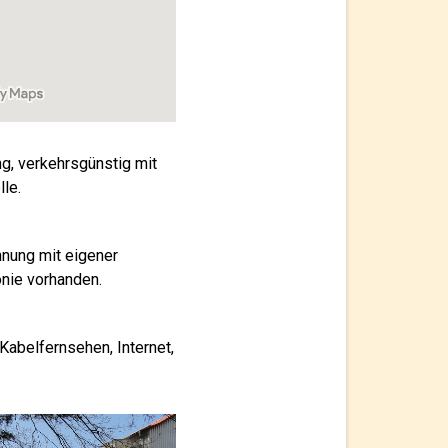
g, verkehrsgünstig mit
le.
hnung mit eigener
onie vorhanden.
abelfernsehen, Internet,