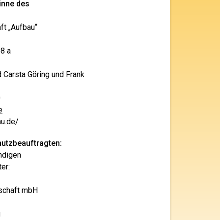
Sinne des
t „Aufbau“
8 a
d Carsta Göring und Frank
0
e
au.de/
utzbeauftragten:
ndigen
er:
lschaft mbH
g