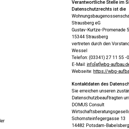
Verantwortliche Stelle im 
Datenschutzrechts ist die
Wohnungsbaugenossenschaf
Strausberg eG
Gustav-Kurtze-Promenade 5
15344 Strausberg
vertreten durch den Vorstan
Wessel
Telefon: (03341) 27 11 55 -
E-Mail:
info[at]wbg-aufbau.d
Webseite:
https://wbg-aufb
Kontaktdaten des Datensch
Sie erreichen unseren zustä
Datenschutzbeauftragten unt
DOMUS Consult
Wirtschaftsberatungsgesel
Schornsteinfegergasse 13
der
14482 Potsdam-Babelsber