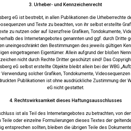
3. Urheber- und Kennzeichenrecht
berg eG ist bestrebt, in allen Publikationen die Urheberrechte d
sequenzen und Texte zu beachten, von ihr selbst erstellte Gra
xte zu nutzen oder auf lizenzfreie Grafiken, Tondokumente, Vi
nnerhalb des Internetangebotes genannten und ggf. durch Dritte
en uneingeschränkt den Bestimmungen des jeweils gültigen Ke
ligen eingetragenen Eigentümer. Allein aufgrund der bloßen Nennu
eichen nicht durch Rechte Dritter geschützt sind! Das Copyright 
berg eG selbst erstellte Objekte bleibt allein bei der WBG „Auf
er Verwendung solcher Grafiken, Tondokumente, Videosequenzen 
druckten Publikationen ist ohne ausdrückliche Zustimmung der 
eG nicht gestattet.
4. Rechtswirksamkeit dieses Haftungsausschlusses
hluss ist als Teil des Internetangebotes zu betrachten, von de
 Teile oder einzelne Formulierungen dieses Textes der geltenden
ig entsprechen sollten, bleiben die übrigen Teile des Dokumentes