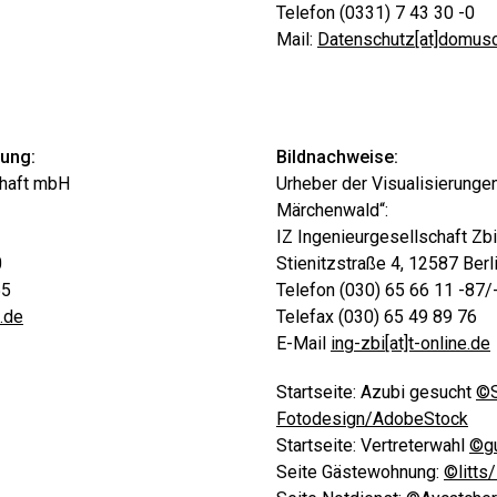
Telefon (0331) 7 43 30 -0
Mail:
Datenschutz[at]domusc
ung:
Bildnachweise:
haft mbH
Urheber der Visualisierunge
Märchenwald“:
IZ Ingenieurgesellschaft Z
0
Stienitzstraße 4, 12587 Berl
55
Telefon (030) 65 66 11 -87/
.de
Telefax (030) 65 49 89 76
E-Mail
ing-zbi[at]t-online.de
Startseite: Azubi gesucht
©S
Fotodesign/AdobeStock
Startseite: Vertreterwahl
©g
Seite Gästewohnung:
©litts/