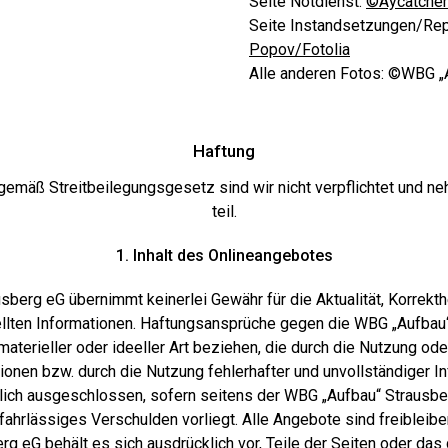
Seite Notdienst:
©Aycatcher
Seite Instandsetzungen/Rep
Popov/Fotolia
Alle anderen Fotos: ©WBG „
Haftung
 gemäß Streitbeilegungsgesetz sind wir nicht verpflichtet und ne
teil.
1. Inhalt des Onlineangebotes
berg eG übernimmt keinerlei Gewähr für die Aktualität, Korrekthe
tellten Informationen. Haftungsansprüche gegen die WBG „Aufbau
aterieller oder ideeller Art beziehen, die durch die Nutzung od
onen bzw. durch die Nutzung fehlerhafter und unvollständiger I
lich ausgeschlossen, sofern seitens der WBG „Aufbau“ Strausbe
fahrlässiges Verschulden vorliegt. Alle Angebote sind freibleibe
g eG behält es sich ausdrücklich vor, Teile der Seiten oder d