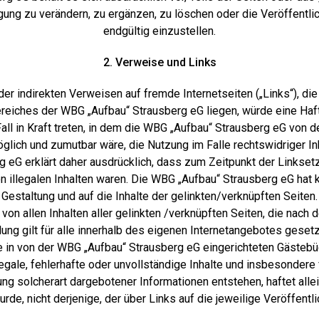
ung zu verändern, zu ergänzen, zu löschen oder die Veröffentli
endgültig einzustellen.
2. Verweise und Links
der indirekten Verweisen auf fremde Internetseiten („Links“), di
eiches der WBG „Aufbau“ Strausberg eG liegen, würde eine Haf
all in Kraft treten, in dem die WBG „Aufbau“ Strausberg eG von d
öglich und zumutbar wäre, die Nutzung im Falle rechtswidriger Inh
 eG erklärt daher ausdrücklich, dass zum Zeitpunkt der Linkse
on illegalen Inhalten waren. Die WBG „Aufbau“ Strausberg eG hat k
 Gestaltung und auf die Inhalte der gelinkten/verknüpften Seiten.
 von allen Inhalten aller gelinkten /verknüpften Seiten, die nach
ung gilt für alle innerhalb des eigenen Internetangebotes gese
e in von der WBG „Aufbau“ Strausberg eG eingerichteten Gästebü
llegale, fehlerhafte oder unvollständige Inhalte und insbesondere
g solcherart dargebotener Informationen entstehen, haftet allei
de, nicht derjenige, der über Links auf die jeweilige Veröffentli