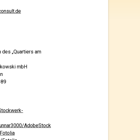
onsult.de
n des „Quartiers am
bikowski mbH
in
-89
tockwerk-
unnar3000/AdobeStock
Fotolia